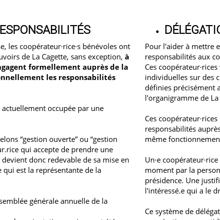
RESPONSABILITÉS
DÉLÉGATI
e, les coopérateur·rice·s bénévoles ont
Pour l'aider à mettre
uvoirs de La Cagette, sans exception,
à
responsabilités aux co
’engagent formellement auprès de la
Ces coopérateur·rices
onnellement les responsabilités
individuelles sur des 
définies précisément 
l'organigramme de La 
t actuellement occupée par une
Ces coopérateur·rices 
responsabilités auprès
elons “gestion ouverte” ou “gestion
même fonctionnemen
ur.rice qui accepte de prendre une
e devient donc redevable de sa mise en
Un·e coopérateur·rice 
qui est la représentante de la
moment par la personn
présidence. Une justifi
l'intéressé.e qui a le dr
ssemblée générale annuelle de la
Ce système de délégati