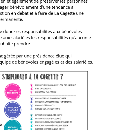
ien et également de préserver les personnes
gager bénévolement d’une tendance à
tion en débat et à faire de La Cagette une
permanente.
ue donc ses responsabilités aux bénévoles
ue aux salarié·es les responsabilités qu'aucun·e
ouhaite prendre.
nc gérée par une présidence élue qui
uipe de bénévoles engagé·es et des salarié·es.