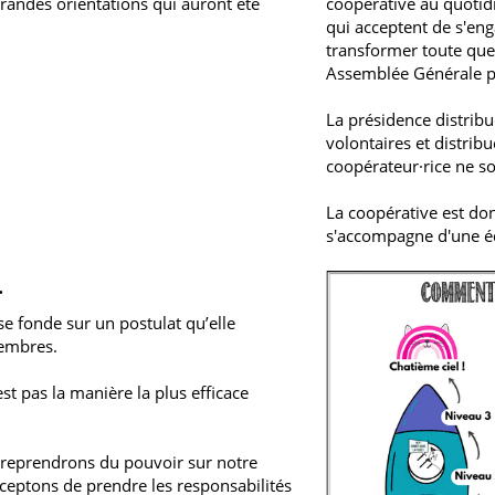
 grandes orientations qui auront été
coopérative au quotid
qui acceptent de s'en
transformer toute ques
Assemblée Générale 
La présidence distrib
volontaires et distrib
coopérateur·rice ne s
La coopérative est do
s'accompagne d'une éq
.
se fonde sur un postulat qu’elle
Membres.
t pas la manière la plus efficace
e reprendrons du pouvoir sur notre
eptons de prendre les responsabilités