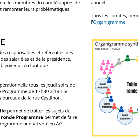
ente les membres du comité auprès de
annuel.
fait remonter leurs problématiques.
Tous les comités, perm
l'
Organigramme
.
DE
des responsables et référent·es des
es salarié·es et de la présidence.
 bienvenus en tant que
pérationnelle tous les jeudi soirs de
de Programme de 17h30 à 19h le
 bureaux de la rue Castilhon.
lle
permet de traiter les sujets du
e ronde Programme
permet de faire
 programme annuel voté en AG.