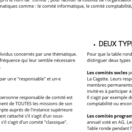
tiques comme : le comité informatique, le comité comptabilité, l
DEUX TYP
dividus concernés par une thématique.
Pour que la table rond
 fréquence qui leur semble nécessaire
distinguer deux types 
.
Les comités socles
po
par un·e "responsable" et un·e
La Cagette. Leurs resp
membres permanents de 
invité·es à participer
personne responsable de comité est
Il s'agit par exemple
ment de TOUTES les missions de son
comptabilité ou enco
mpte auprès de l'instance supérieure
est rattaché s'il s'agit d'un sous-
Les comités progr
s'il s'agit d'un comité "classique".
annuel voté en AG. Leu
Table ronde pendant l