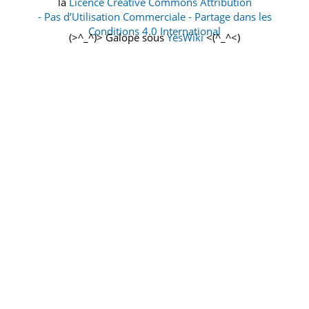
la
Licence Creative Commons Attribution
- Pas d’Utilisation Commerciale - Partage dans les
Conditions 4.0 International
(>^_^)> Galope sous
YesWiki
<(^_^<)