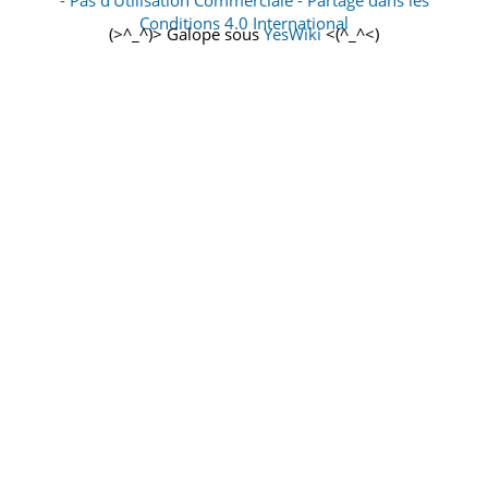
- Pas d’Utilisation Commerciale - Partage dans les
Conditions 4.0 International
(>^_^)> Galope sous
YesWiki
<(^_^<)